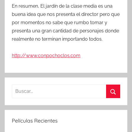
En resumen, El jardín de la clase media es una
buena idea que nos presenta el director pero que
por momentos no sabe que rumbo tomar y
presenta una gran cantidad de personajes donde
realmente no terminan importando todos.
http://www.conpochoclos.com
B
u
B
s
u
c
s
Películas Recientes
a
c
r