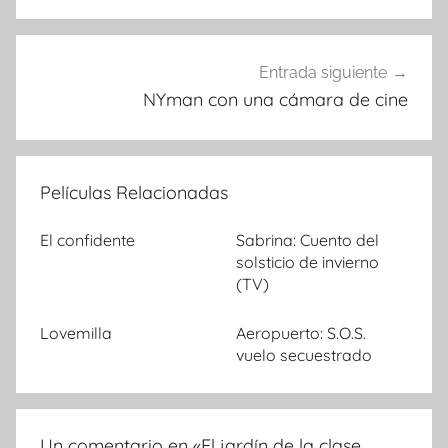
entradas
Entrada siguiente
NYman con una cámara de cine
Películas Relacionadas
El confidente
Sabrina: Cuento del
solsticio de invierno
(TV)
Lovemilla
Aeropuerto: S.O.S.
vuelo secuestrado
Un comentario en «
El jardín de la clase