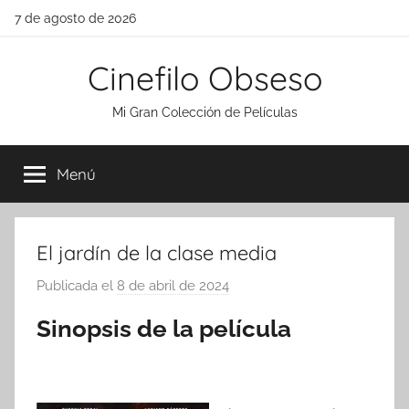
Saltar
7 de agosto de 2026
al
contenido
Cinefilo Obseso
Mi Gran Colección de Películas
Menú
El jardín de la clase media
Publicada el
8 de abril de 2024
p
o
Sinopsis de la película
r