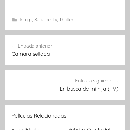
Intriga
,
Serie de TV
,
Thriller
Entrada anterior
Navegación
Cámara sellada
de
entradas
Entrada siguiente
En busca de mi hija (TV)
Películas Relacionadas
El confidente
Sabrina: Cuento del