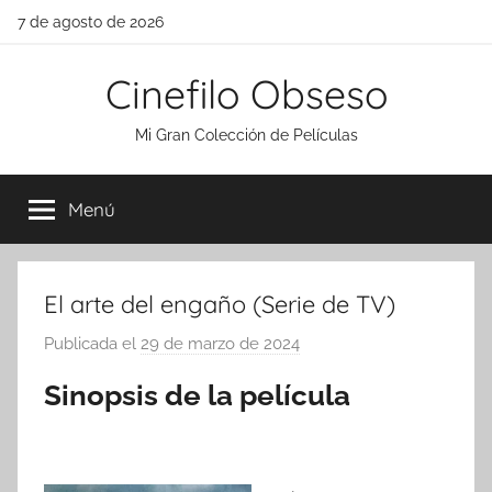
Saltar
7 de agosto de 2026
al
contenido
Cinefilo Obseso
Mi Gran Colección de Películas
Menú
El arte del engaño (Serie de TV)
Publicada el
29 de marzo de 2024
p
o
Sinopsis de la película
r