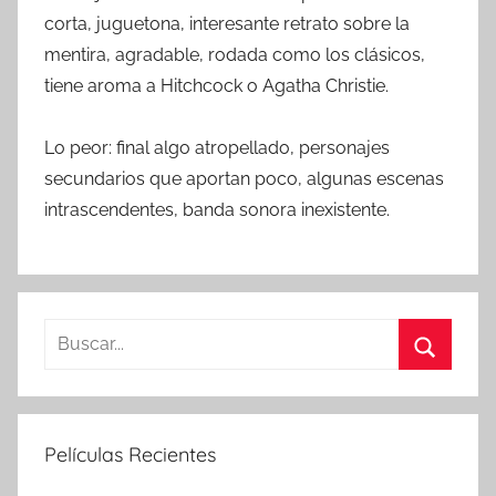
corta, juguetona, interesante retrato sobre la
mentira, agradable, rodada como los clásicos,
tiene aroma a Hitchcock o Agatha Christie.
Lo peor: final algo atropellado, personajes
secundarios que aportan poco, algunas escenas
intrascendentes, banda sonora inexistente.
B
u
B
s
u
c
s
Películas Recientes
a
c
r