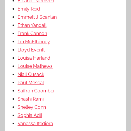
Eleanor Methven
Emily Reid
Emmett J Scanlan
Ethan Yandall
Frank Cannon
Ian McElhinney
Lloyd Everitt
Louisa Harland
Louise Mathews
Niall Cusack
Paul Mescal
Saffron Coomber
Shashi Rami
Shelley Conn
Sophia Adli
Vanessa Ifediora