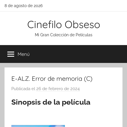
Saltar
8 de agosto de 2026
al
contenido
Cinefilo Obseso
Mi Gran Colección de Películas
Menú
E-ALZ. Error de memoria (C)
Publicada el
26 de febrero de 2024
p
o
Sinopsis de la película
r