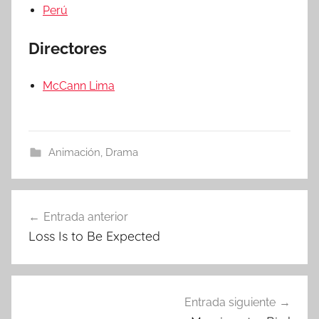
Perú
Directores
McCann Lima
Animación
,
Drama
Entrada anterior
Navegación
Loss Is to Be Expected
de
entradas
Entrada siguiente