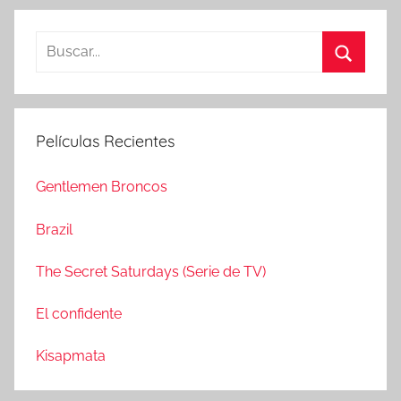
B
u
B
s
u
c
s
Películas Recientes
a
c
r
a
Gentlemen Broncos
:
r
Brazil
The Secret Saturdays (Serie de TV)
El confidente
Kisapmata