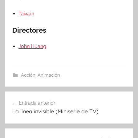
Taiwán
Directores
John Huang
Acción
,
Animación
Entrada anterior
Navegación
La línea invisible (Miniserie de TV)
de
entradas