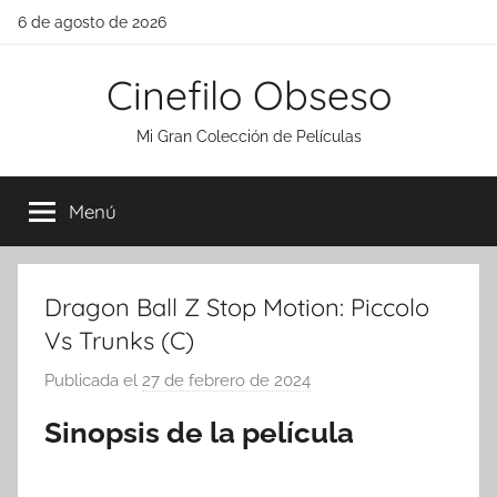
Saltar
6 de agosto de 2026
al
contenido
Cinefilo Obseso
Mi Gran Colección de Películas
Menú
Dragon Ball Z Stop Motion: Piccolo
Vs Trunks (C)
Publicada el
27 de febrero de 2024
p
o
Sinopsis de la película
r