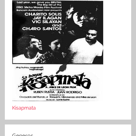
Kisapmata
Generos