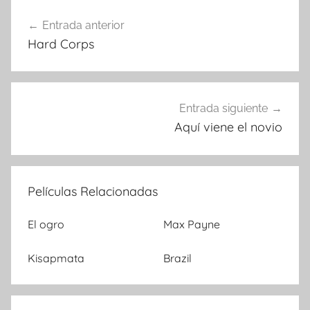
Entrada anterior
Navegación
Hard Corps
de
entradas
Entrada siguiente
Aquí viene el novio
Películas Relacionadas
El ogro
Max Payne
Kisapmata
Brazil