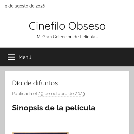
Saltar
9 de agosto de 2026
al
contenido
Cinefilo Obseso
Mi Gran Colección de Películas
Menú
Día de difuntos
Publicada el
29 de octubre de 2023
p
o
Sinopsis de la película
r