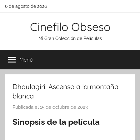
Saltar
6 de agosto de 2026
al
contenido
Cinefilo Obseso
Mi Gran Colección de Películas
Menú
Dhaulagiri: Ascenso a la montaña
blanca
Publicada el
15 de octubre de 2023
p
o
Sinopsis de la película
r