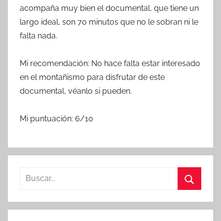
acompaña muy bien el documental, que tiene un
largo ideal, son 70 minutos que no le sobran ni le
falta nada.
Mi recomendación: No hace falta estar interesado
en el montañismo para disfrutar de este
documental, véanlo si pueden.
Mi puntuación: 6/10
B
u
B
s
u
c