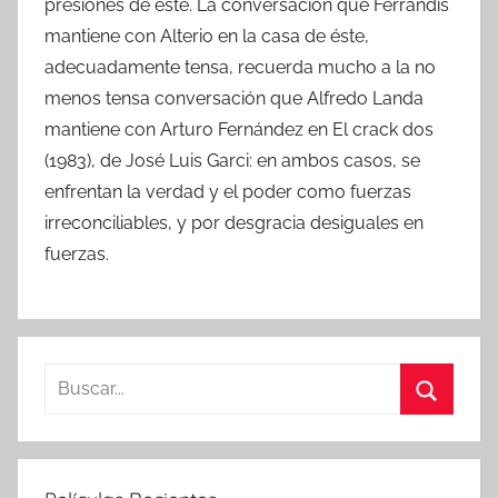
presiones de éste. La conversación que Ferrandis
mantiene con Alterio en la casa de éste,
adecuadamente tensa, recuerda mucho a la no
menos tensa conversación que Alfredo Landa
mantiene con Arturo Fernández en El crack dos
(1983), de José Luis Garci: en ambos casos, se
enfrentan la verdad y el poder como fuerzas
irreconciliables, y por desgracia desiguales en
fuerzas.
B
u
B
s
u
c
s