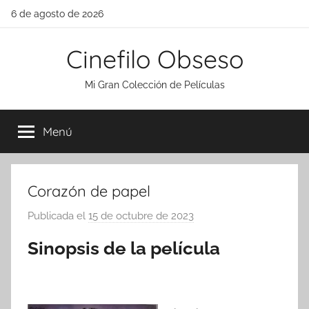
Saltar
6 de agosto de 2026
al
contenido
Cinefilo Obseso
Mi Gran Colección de Películas
Menú
Corazón de papel
Publicada el
15 de octubre de 2023
p
o
Sinopsis de la película
r