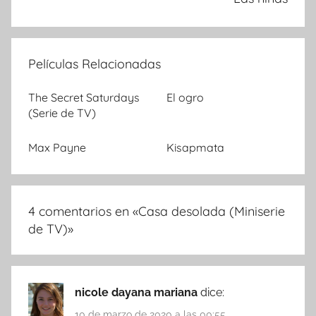
Películas Relacionadas
The Secret Saturdays
El ogro
(Serie de TV)
Max Payne
Kisapmata
4 comentarios en «
Casa desolada (Miniserie
de TV)
»
nicole dayana mariana
dice:
10 de marzo de 2020 a las 00:55