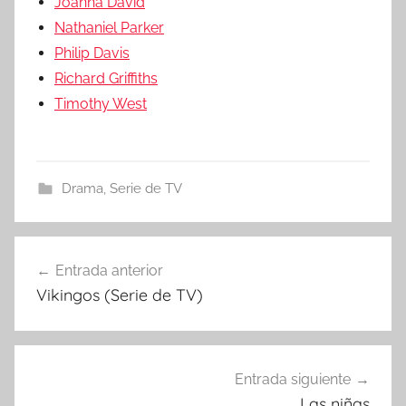
Joanna David
Nathaniel Parker
Philip Davis
Richard Griffiths
Timothy West
Drama
,
Serie de TV
Entrada anterior
Navegación
Vikingos (Serie de TV)
de
entradas
Entrada siguiente
Las niñas