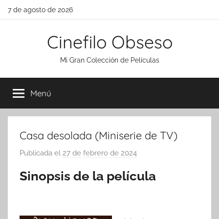
Saltar
7 de agosto de 2026
al
contenido
Cinefilo Obseso
Mi Gran Colección de Películas
Menú
Casa desolada (Miniserie de TV)
Publicada el
27 de febrero de 2024
p
o
Sinopsis de la película
r