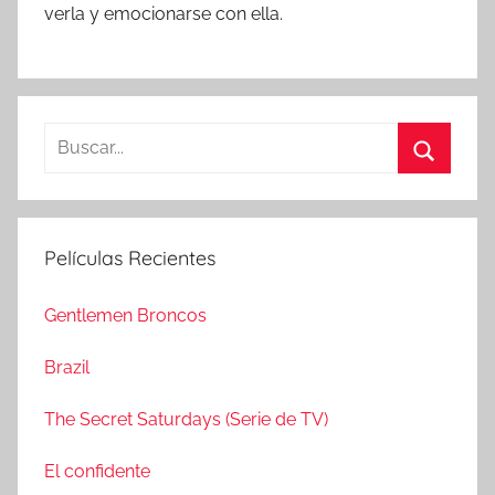
verla y emocionarse con ella.
B
u
B
s
u
c
s
Películas Recientes
a
c
r
a
Gentlemen Broncos
:
r
Brazil
The Secret Saturdays (Serie de TV)
El confidente