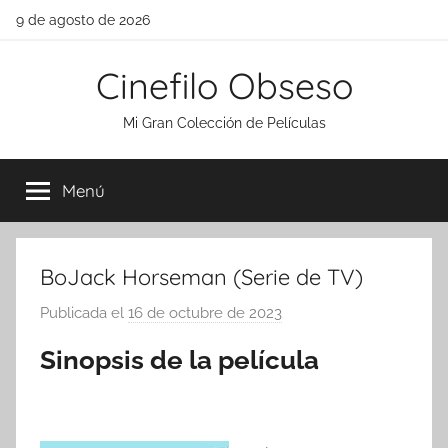
Saltar
9 de agosto de 2026
al
contenido
Cinefilo Obseso
Mi Gran Colección de Películas
Menú
BoJack Horseman (Serie de TV)
Publicada el
16 de octubre de 2023
p
o
Sinopsis de la película
r