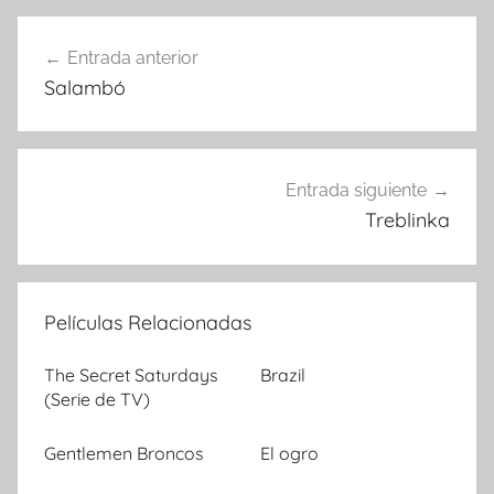
Entrada anterior
Navegación
Salambó
de
entradas
Entrada siguiente
Treblinka
Películas Relacionadas
The Secret Saturdays
Brazil
(Serie de TV)
Gentlemen Broncos
El ogro