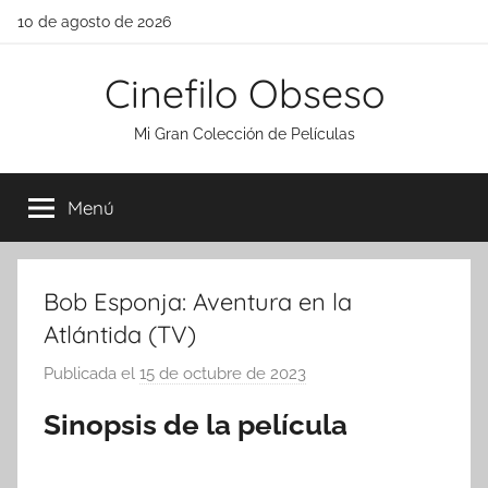
Saltar
10 de agosto de 2026
al
contenido
Cinefilo Obseso
Mi Gran Colección de Películas
Menú
Bob Esponja: Aventura en la
Atlántida (TV)
Publicada el
15 de octubre de 2023
p
o
Sinopsis de la película
r