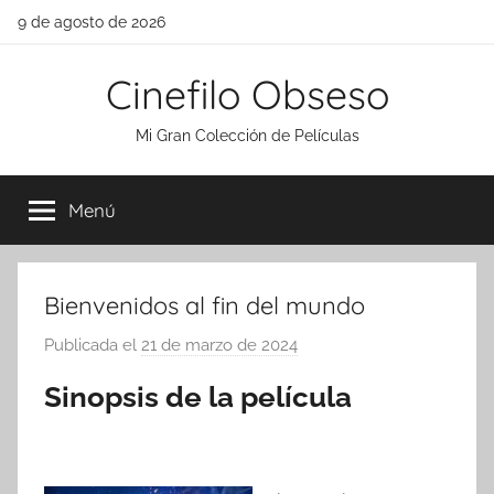
Saltar
9 de agosto de 2026
al
contenido
Cinefilo Obseso
Mi Gran Colección de Películas
Menú
Bienvenidos al fin del mundo
Publicada el
21 de marzo de 2024
p
o
Sinopsis de la película
r