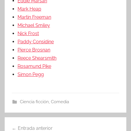
Eddie Marsan
Mark Heap
Martin Freeman
Michael Smiley
Nick Frost
Paddy Considine
Pierce Brosnan
Reece Shearsmith
Rosamund Pike
Simon Pegg
Ciencia ficción
,
Comedia
Entrada anterior
Navegación