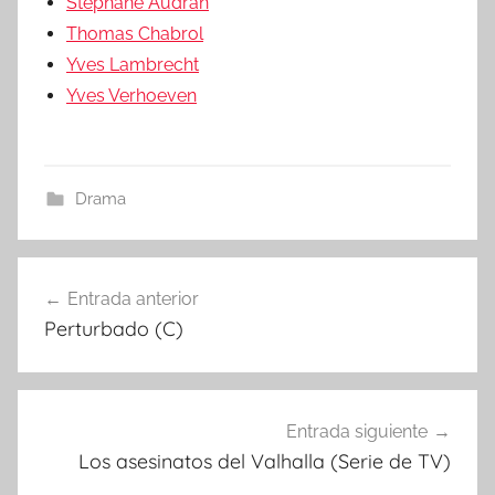
Stéphane Audran
Thomas Chabrol
Yves Lambrecht
Yves Verhoeven
Drama
Entrada anterior
Navegación
Perturbado (C)
de
entradas
Entrada siguiente
Los asesinatos del Valhalla (Serie de TV)