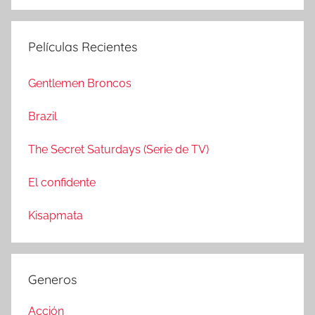
B
s
u
c
s
Películas Recientes
a
c
r
a
Gentlemen Broncos
:
r
Brazil
The Secret Saturdays (Serie de TV)
El confidente
Kisapmata
Generos
Acción