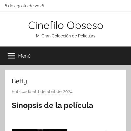
Saltar
8 de agosto de 2026
al
contenido
Cinefilo Obseso
Mi Gran Colección de Películas
Menú
Betty
Publicada el
1 de abril de 2024
p
o
Sinopsis de la película
r