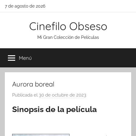
Saltar
7 de agosto de 2026
al
contenido
Cinefilo Obseso
Mi Gran Colección de Películas
Menú
Aurora boreal
Publicada el
30 de octubre de 2023
p
o
Sinopsis de la película
r