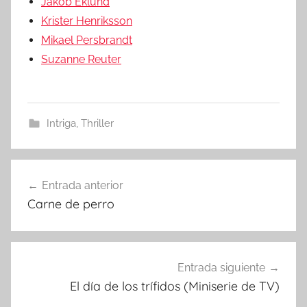
Jakob Eklund
Krister Henriksson
Mikael Persbrandt
Suzanne Reuter
Intriga
,
Thriller
Entrada anterior
Navegación
Carne de perro
de
entradas
Entrada siguiente
El día de los trífidos (Miniserie de TV)