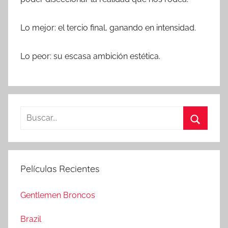
Lo mejor: el tercio final, ganando en intensidad.
Lo peor: su escasa ambición estética.
B
u
B
s
u
c
s
Películas Recientes
a
c
r
a
Gentlemen Broncos
:
r
Brazil