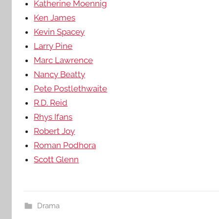
Katherine Moennig
Ken James
Kevin Spacey
Larry Pine
Marc Lawrence
Nancy Beatty
Pete Postlethwaite
R.D. Reid
Rhys Ifans
Robert Joy
Roman Podhora
Scott Glenn
Drama