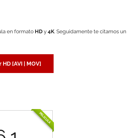
cula en formato
HD
y
4K
. Seguidamente te citamos un
 HD [AVI | MOV]
PELÍCULA
6.1