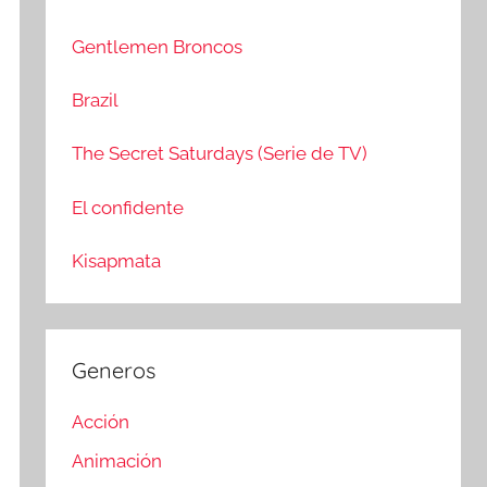
c
r
a
:
Gentlemen Broncos
r
Brazil
The Secret Saturdays (Serie de TV)
El confidente
Kisapmata
Generos
Acción
Animación