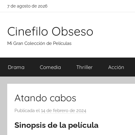
Saltar
7 de agosto de 2026
al
contenido
Cinefilo Obseso
Mi Gran Colección de Películas
Drama
Comedia
Thriller
Acción
Atando cabos
Publicada el
14 de febrero de 2024
p
o
Sinopsis de la película
r