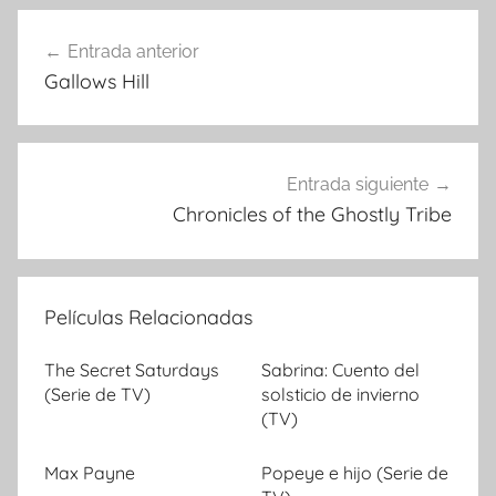
Entrada anterior
Navegación
Gallows Hill
de
entradas
Entrada siguiente
Chronicles of the Ghostly Tribe
Películas Relacionadas
The Secret Saturdays
Sabrina: Cuento del
(Serie de TV)
solsticio de invierno
(TV)
Max Payne
Popeye e hijo (Serie de