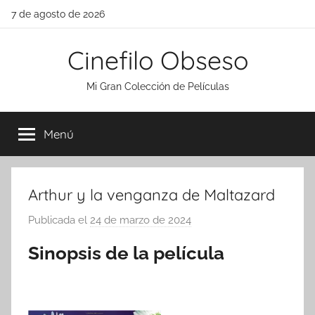
Saltar
7 de agosto de 2026
al
contenido
Cinefilo Obseso
Mi Gran Colección de Películas
Menú
Arthur y la venganza de Maltazard
Publicada el
24 de marzo de 2024
p
o
Sinopsis de la película
r