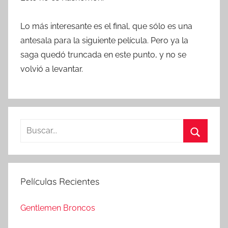
Lo más interesante es el final, que sólo es una
antesala para la siguiente película. Pero ya la
saga quedó truncada en este punto, y no se
volvió a levantar.
B
u
B
s
u
c
s
Películas Recientes
a
c
r
a
Gentlemen Broncos
:
r