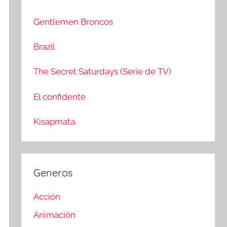
c
r
a
:
Gentlemen Broncos
r
Brazil
The Secret Saturdays (Serie de TV)
El confidente
Kisapmata
Generos
Acción
Animación