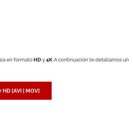
cula en formato
HD
y
4K
. A continuación te detallamos un
 HD [AVI | MOV]