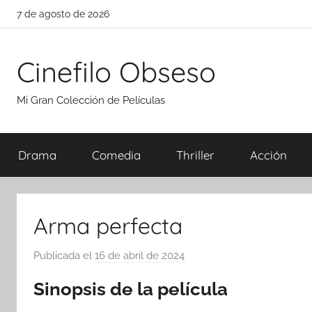
Saltar
7 de agosto de 2026
al
contenido
Cinefilo Obseso
Mi Gran Colección de Películas
Drama
Comedia
Thriller
Acción
Arma perfecta
Publicada el
16 de abril de 2024
p
o
Sinopsis de la película
r