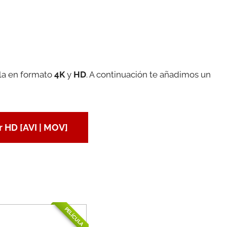
ula en formato
4K
y
HD
. A continuación te añadimos un
 HD [AVI | MOV]
PELÍCULA