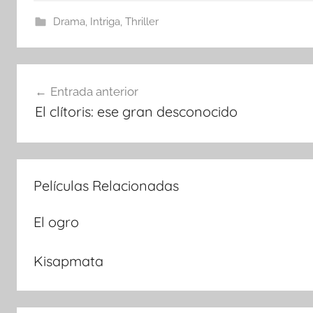
Drama
,
Intriga
,
Thriller
Navegación
Entrada anterior
El clítoris: ese gran desconocido
de
entradas
Películas Relacionadas
El ogro
Kisapmata