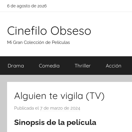
Saltar
6 de agosto de 2026
al
contenido
Cinefilo Obseso
Mi Gran Colección de Películas
Drama
Comedia
Thriller
Acción
Alguien te vigila (TV)
Publicada el
7 de marzo de 2024
p
o
Sinopsis de la película
r