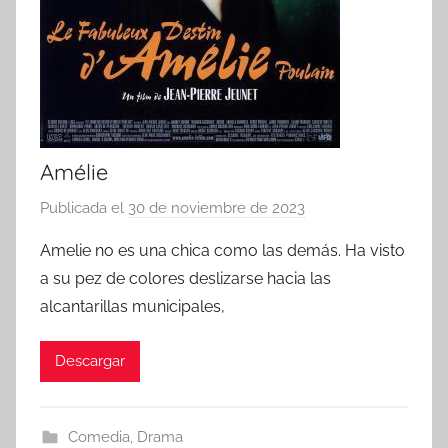
Amélie
Publicada el
30 de noviembre de 2023
p
o
Amelie no es una chica como las demás. Ha visto
r
a su pez de colores deslizarse hacia las
alcantarillas municipales,
Descargar
Comedia
,
Drama