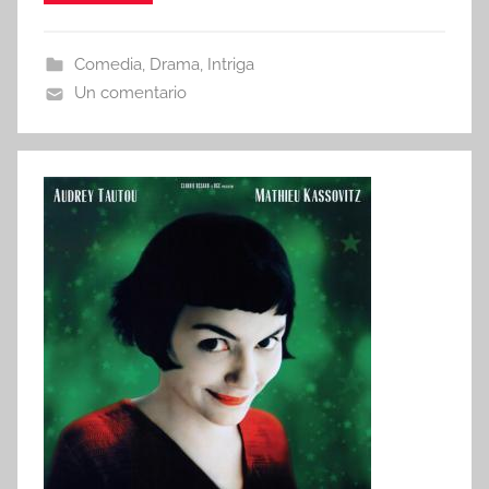
Comedia
,
Drama
,
Intriga
Un comentario