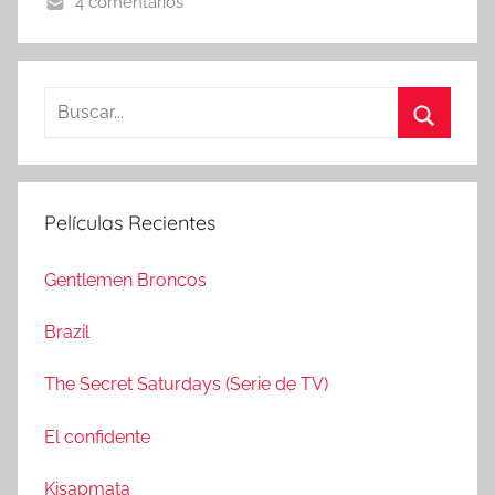
4 comentarios
B
u
B
s
u
c
s
Películas Recientes
a
c
r
a
Gentlemen Broncos
:
r
Brazil
The Secret Saturdays (Serie de TV)
El confidente
Kisapmata