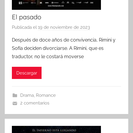
El pasado
Publicada el
19 de noviembre de 2023
p
o
Después de doce años de convivencia, Rimini y
r
Sofía deciden divorciarse. A Rimini, que es
traductor, no le costará moverse
Descargar
Drama
,
Romance
2 comentarios