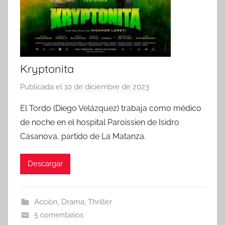
Kryptonita
Publicada el
10 de diciembre de 2023
p
o
El Tordo (Diego Velázquez) trabaja como médico
r
de noche en el hospital Paroissien de Isidro
Casanova, partido de La Matanza.
Descargar
Acción
,
Drama
,
Thriller
5 comentarios