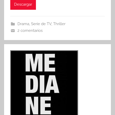
Descargar
Drama
,
Serie de TV
,
Thriller
2 comentarios