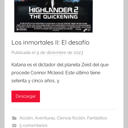
Los inmortales II: El desafío
Publicada el
9 de diciembre de 2023
p
o
Katana es el dictador del planeta Zeist del que
r
procede Connor Mcleod. Este último tiene
setenta y cinco años, y
Descargar
Acción
,
Aventuras
,
Ciencia ficción
,
Fantástico
5 comentarios