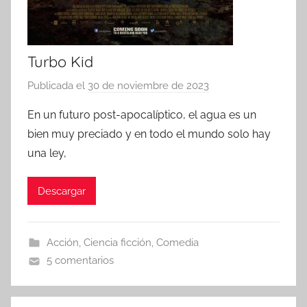
Turbo Kid
Publicada el
30 de noviembre de 2023
p
o
En un futuro post-apocalíptico, el agua es un
r
bien muy preciado y en todo el mundo solo hay
una ley,
Descargar
Acción
,
Ciencia ficción
,
Comedia
5 comentarios