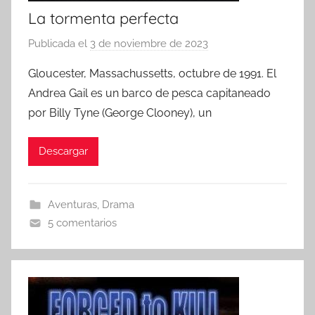
La tormenta perfecta
Publicada el
3 de noviembre de 2023
p
o
Gloucester, Massachussetts, octubre de 1991. El
r
Andrea Gail es un barco de pesca capitaneado
por Billy Tyne (George Clooney), un
Descargar
Aventuras
,
Drama
5 comentarios