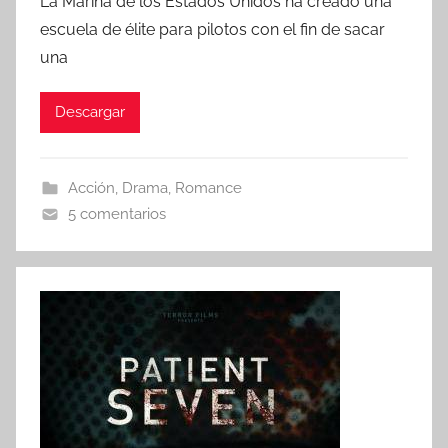
La Marina de los Estados Unidos ha creado una
r
escuela de élite para pilotos con el fin de sacar
una
Descargar
Acción
,
Drama
,
Romance
5 comentarios