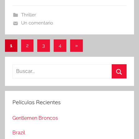
Thriller
Un comentario
1
2
3
4
Entradas
»
Paginación
siguientes
de
B
entradas
u
B
s
u
c
s
Películas Recientes
a
c
r
a
Gentlemen Broncos
:
r
Brazil