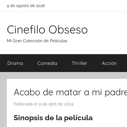
Saltar
9 de agosto de 2026
al
contenido
Cinefilo Obseso
Mi Gran Colección de Películas
Drama
Comedia
Thriller
Acción
Acabo de matar a mi padre
Publicada el
9 de abril de 2024
p
o
Sinopsis de la película
r