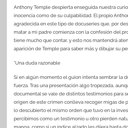
Anthony Temple despierta enseguida nuestra curio
inocencia como de su culpabilidad. El propio Antho
agradecida en este tipo de docuseries que, por de
matar a mi padre comienza con la confesión del pro
tiene mucho que contar, y esto nos mantendrá ate
aparición de Temple para saber más y dibujar su perf
*Una duda razonable
Si en algún momento el guion intenta sembrar la du
fuerza. Tras una presentación algo tropezada, aun
documental se vale de distintos testimonios para se
origen de este crimen conlleva recoger migas de pa
lo descubierto el mismo orden que tuvo en la inves
percibimos como un testimonio u otro pierden natu
manga, como si un índice alzado les dijera hasta d