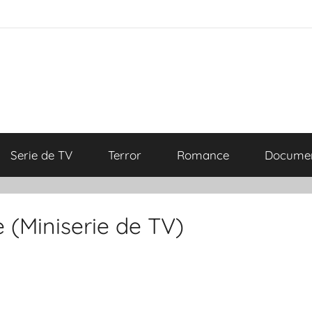
Serie de TV
Terror
Romance
Documen
 (Miniserie de TV)