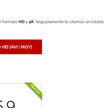
en formato
HD
y
4K
. Seguidamente te citamos un listado
 HD [AVI | MOV]
PELÍCULA
5.9