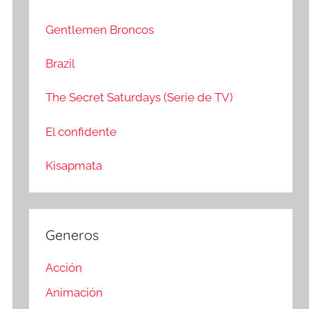
c
r
a
:
Gentlemen Broncos
r
Brazil
The Secret Saturdays (Serie de TV)
El confidente
Kisapmata
Generos
Acción
Animación