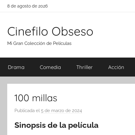
Saltar
8 de agosto de 2026
al
contenido
Cinefilo Obseso
Mi Gran Colección de Películas
Drama
Comedia
Thriller
Acción
100 millas
Publicada el
5 de marzo de 2024
p
o
Sinopsis de la película
r