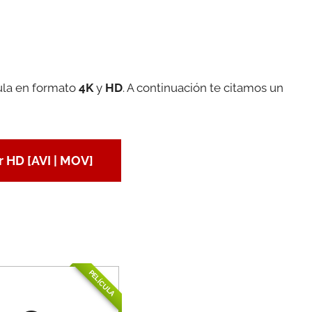
cula en formato
4K
y
HD
. A continuación te citamos un
 HD [AVI | MOV]
PELÍCULA