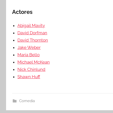
Actores
Abigail Mavity
David Dorfman
David Thornton
Jake Weber
Maria Bello
Michael McKean
Nick Chinlund
Shawn Huff
Comedia