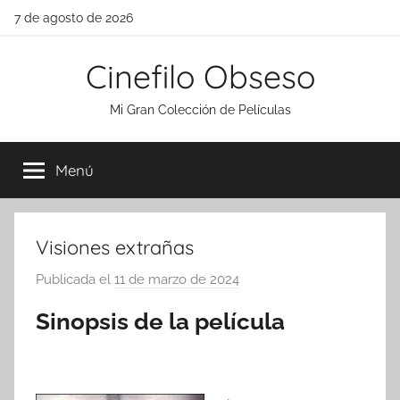
Saltar
7 de agosto de 2026
al
contenido
Cinefilo Obseso
Mi Gran Colección de Películas
Menú
Visiones extrañas
Publicada el
11 de marzo de 2024
p
o
Sinopsis de la película
r