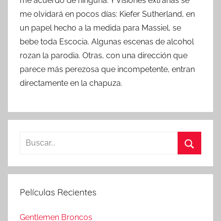
me acuerdo de ninguna. Y Visiones extrañas se
me olvidará en pocos días: Kiefer Sutherland, en
un papel hecho a la medida para Massiel, se
bebe toda Escocia. Algunas escenas de alcohol
rozan la parodia. Otras, con una dirección que
parece más perezosa que incompetente, entran
directamente en la chapuza.
B
u
B
s
u
c
s
Películas Recientes
a
c
r
a
Gentlemen Broncos