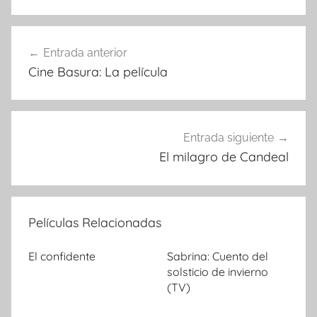
Entrada anterior
Navegación
Cine Basura: La película
de
entradas
Entrada siguiente
El milagro de Candeal
Películas Relacionadas
El confidente
Sabrina: Cuento del
solsticio de invierno
(TV)