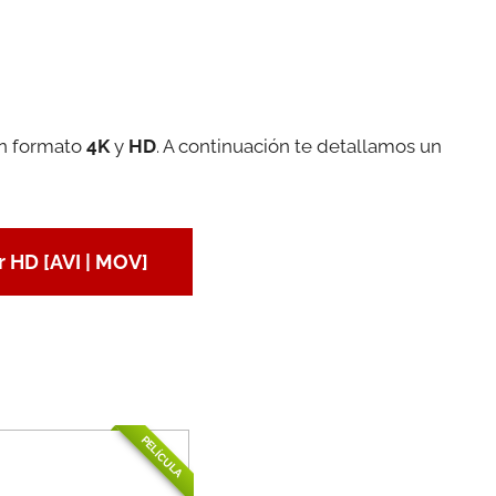
en formato
4K
y
HD
. A continuación te detallamos un
 HD [AVI | MOV]
PELÍCULA