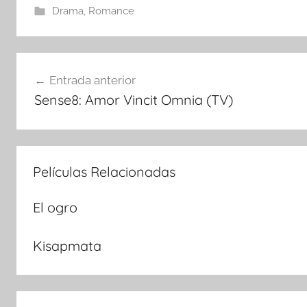
Drama
,
Romance
Navegación
Entrada anterior
Sense8: Amor Vincit Omnia (TV)
de
entradas
Películas Relacionadas
El ogro
Kisapmata