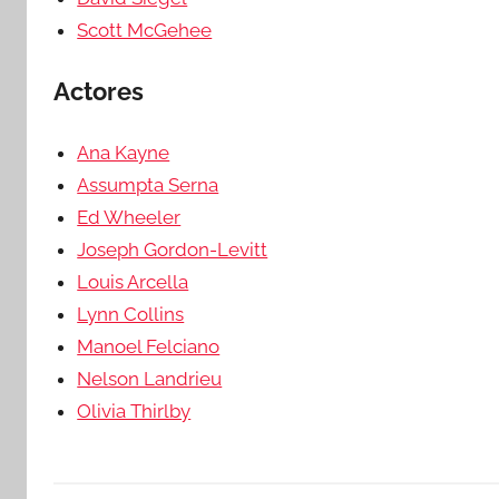
Scott McGehee
Actores
Ana Kayne
Assumpta Serna
Ed Wheeler
Joseph Gordon-Levitt
Louis Arcella
Lynn Collins
Manoel Felciano
Nelson Landrieu
Olivia Thirlby