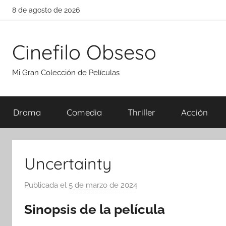
Saltar
8 de agosto de 2026
al
contenido
Cinefilo Obseso
Mi Gran Colección de Películas
Drama
Comedia
Thriller
Acción
Uncertainty
Publicada el
5 de marzo de 2024
p
o
Sinopsis de la película
r