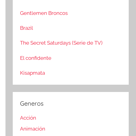
c
r
a
:
Gentlemen Broncos
r
Brazil
The Secret Saturdays (Serie de TV)
El confidente
Kisapmata
Generos
Acción
Animación