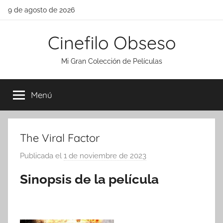
Saltar
9 de agosto de 2026
al
contenido
Cinefilo Obseso
Mi Gran Colección de Películas
Menú
The Viral Factor
Publicada el
1 de noviembre de 2023
p
o
Sinopsis de la película
r