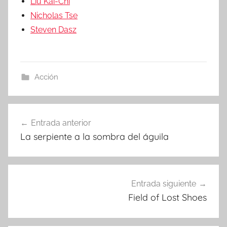
Liu Kai-Chi
Nicholas Tse
Steven Dasz
Acción
Entrada anterior
Navegación
La serpiente a la sombra del águila
de
entradas
Entrada siguiente
Field of Lost Shoes