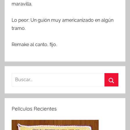
maravilla.
Lo peor: Un guión muy americanizado en algún
tramo.
Remake al canto, fijo.
B
u
B
s
u
c
s
Películas Recientes
a
c
r
a
: