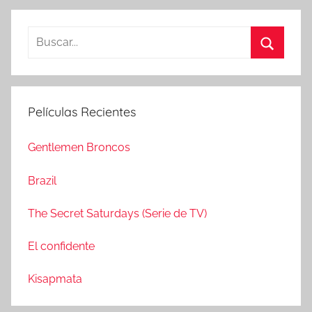
B
u
B
s
u
c
s
Películas Recientes
a
c
r
a
Gentlemen Broncos
:
r
Brazil
The Secret Saturdays (Serie de TV)
El confidente
Kisapmata