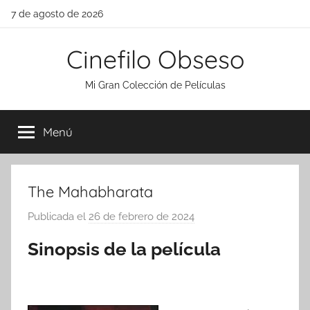
Saltar
7 de agosto de 2026
al
contenido
Cinefilo Obseso
Mi Gran Colección de Películas
Menú
The Mahabharata
Publicada el
26 de febrero de 2024
p
o
Sinopsis de la película
r