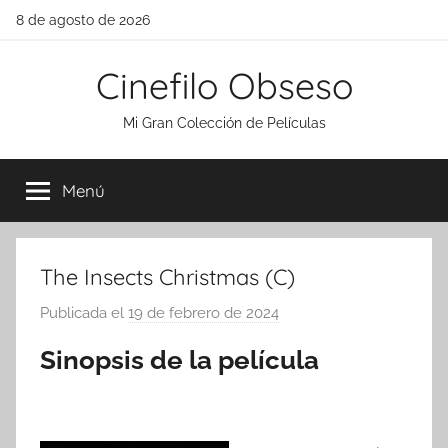
Saltar
8 de agosto de 2026
al
contenido
Cinefilo Obseso
Mi Gran Colección de Películas
Menú
The Insects Christmas (C)
Publicada el
19 de febrero de 2024
p
o
Sinopsis de la película
r