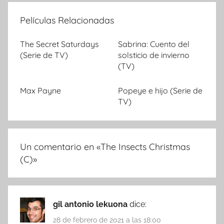
Películas Relacionadas
The Secret Saturdays
Sabrina: Cuento del
(Serie de TV)
solsticio de invierno
(TV)
Max Payne
Popeye e hijo (Serie de
TV)
Un comentario en «
The Insects Christmas
(C)
»
gil antonio lekuona
dice:
28 de febrero de 2021 a las 18:00