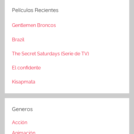
c
s
Películas Recientes
a
c
r
a
Gentlemen Broncos
:
r
Brazil
The Secret Saturdays (Serie de TV)
El confidente
Kisapmata
Generos
Acción
Animación