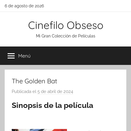
Saltar
6 de agosto de 2026
al
contenido
Cinefilo Obseso
Mi Gran Colección de Películas
Menú
The Golden Bat
Publicada el
5 de abril de 2024
p
o
Sinopsis de la película
r