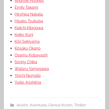
Andrew Hughes
Emily Takami
Hirohisa Nakata
Hisako Tsukuba
Keiichi Kitagawa
Keiko Kuni
Kôji Sekiyama
Kôsaku Okano
Osamu Kobayashi
Sonny Chiba
Wataru Yamagawa
Yoichi Numata
Yukio Aoshima
Acción
,
Aventuras
,
Ciencia ficción
,
Thriller