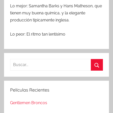
Lo mejor: Samantha Barks y Hans Matheson, que
tienen muy buena química, y la elegante
producción típicamente inglesa.
Lo peor: El ritmo tan lentísimo
B
u
B
s
u
c
s
Películas Recientes
a
c
r
a
Gentlemen Broncos
:
r