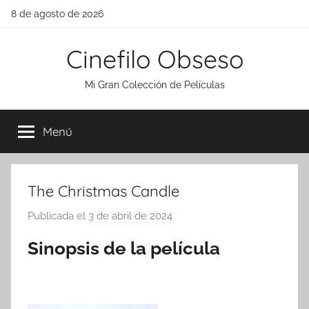
Saltar
8 de agosto de 2026
al
contenido
Cinefilo Obseso
Mi Gran Colección de Películas
Menú
The Christmas Candle
Publicada el
3 de abril de 2024
p
o
Sinopsis de la película
r