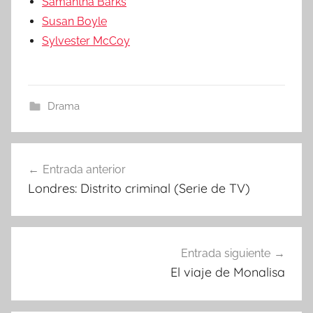
Samantha Barks
Susan Boyle
Sylvester McCoy
Drama
Entrada anterior
Navegación
Londres: Distrito criminal (Serie de TV)
de
entradas
Entrada siguiente
El viaje de Monalisa