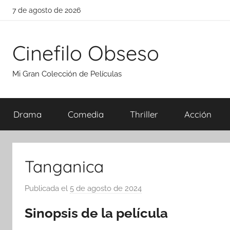
Saltar
7 de agosto de 2026
al
contenido
Cinefilo Obseso
Mi Gran Colección de Películas
Drama
Comedia
Thriller
Acción
Tanganica
Publicada el
5 de agosto de 2024
p
o
Sinopsis de la película
r