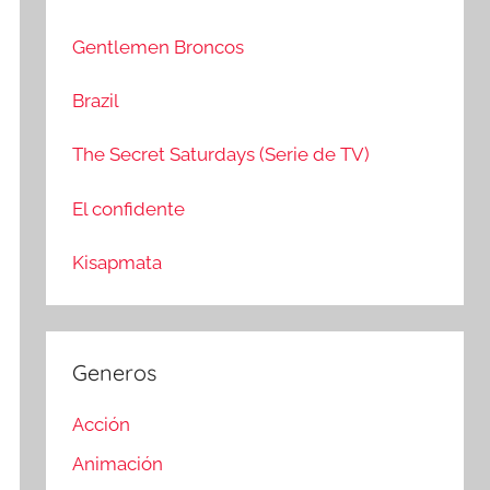
c
r
a
:
Gentlemen Broncos
r
Brazil
The Secret Saturdays (Serie de TV)
El confidente
Kisapmata
Generos
Acción
Animación