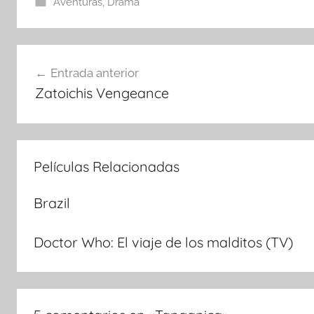
Aventuras
,
Drama
Navegación
Entrada anterior
Zatoichis Vengeance
de
entradas
Películas Relacionadas
Brazil
Doctor Who: El viaje de los malditos (TV)