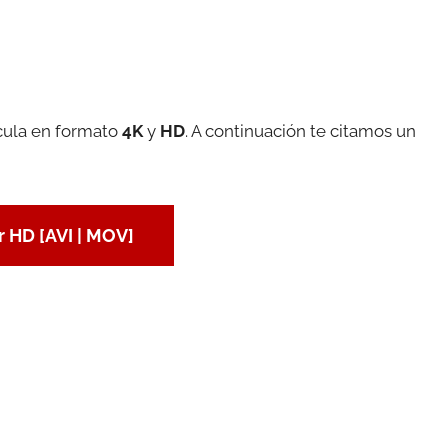
cula en formato
4K
y
HD
. A continuación te citamos un
 HD [AVI | MOV]