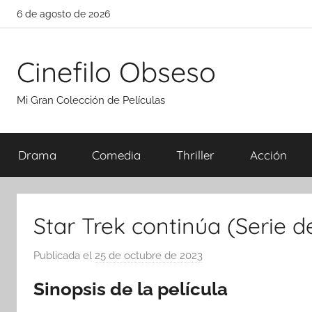
Saltar
6 de agosto de 2026
al
contenido
Cinefilo Obseso
Mi Gran Colección de Películas
Drama
Comedia
Thriller
Acción
Star Trek continúa (Serie d
Publicada el
25 de octubre de 2023
p
o
Sinopsis de la película
r