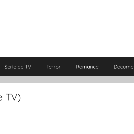
Serie de TV
Terror
Romance
Documen
e TV)