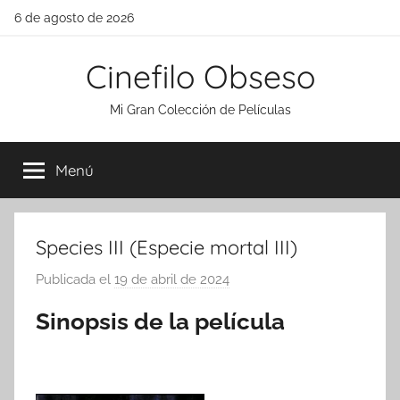
Saltar
6 de agosto de 2026
al
contenido
Cinefilo Obseso
Mi Gran Colección de Películas
Menú
Species III (Especie mortal III)
Publicada el
19 de abril de 2024
p
o
Sinopsis de la película
r