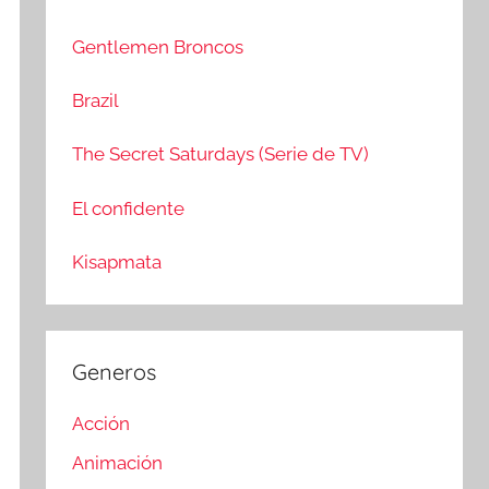
c
r
a
:
Gentlemen Broncos
r
Brazil
The Secret Saturdays (Serie de TV)
El confidente
Kisapmata
Generos
Acción
Animación