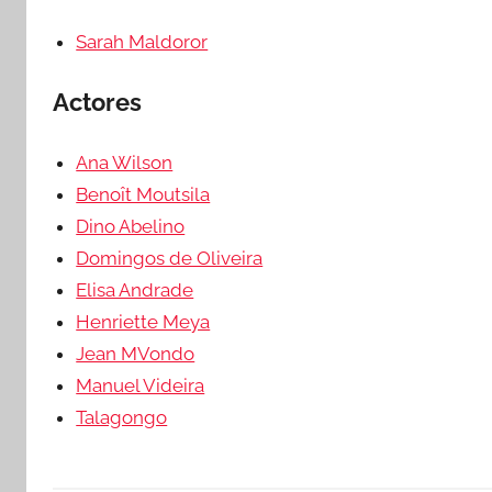
Sarah Maldoror
Actores
Ana Wilson
Benoît Moutsila
Dino Abelino
Domingos de Oliveira
Elisa Andrade
Henriette Meya
Jean MVondo
Manuel Videira
Talagongo