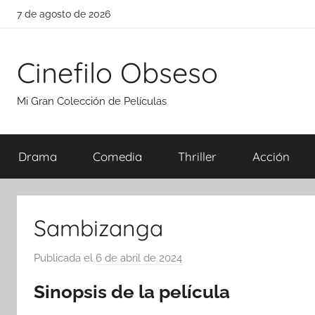
Saltar
7 de agosto de 2026
al
contenido
Cinefilo Obseso
Mi Gran Colección de Películas
Drama
Comedia
Thriller
Acción
Sambizanga
Publicada el
6 de abril de 2024
p
o
Sinopsis de la película
r