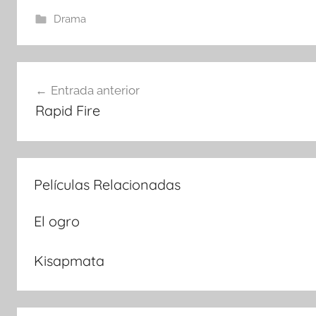
Drama
Navegación
Entrada anterior
Rapid Fire
de
entradas
Películas Relacionadas
El ogro
Kisapmata