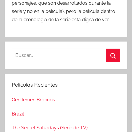
personajes, que son desarrollados durante la
serie y no en la película), pero la película dentro
de la cronología de la serie está digna de ver.
B
u
B
s
u
c
s
Películas Recientes
a
c
r
a
Gentlemen Broncos
:
r
Brazil
The Secret Saturdays (Serie de TV)