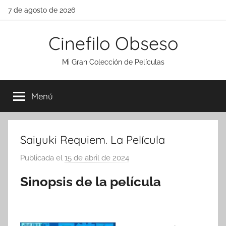
Saltar
7 de agosto de 2026
al
contenido
Cinefilo Obseso
Mi Gran Colección de Películas
Menú
Saiyuki Requiem. La Película
Publicada el
15 de abril de 2024
p
o
Sinopsis de la película
r