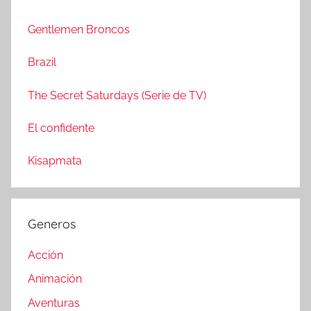
c
r
a
Gentlemen Broncos
:
r
Brazil
The Secret Saturdays (Serie de TV)
El confidente
Kisapmata
Generos
Acción
Animación
Aventuras