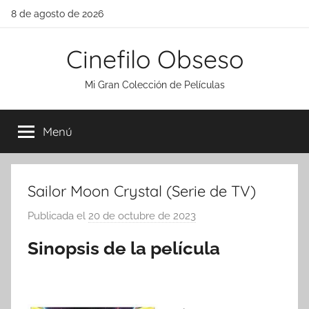
Saltar
8 de agosto de 2026
al
contenido
Cinefilo Obseso
Mi Gran Colección de Películas
Menú
Sailor Moon Crystal (Serie de TV)
Publicada el
20 de octubre de 2023
p
o
Sinopsis de la película
r