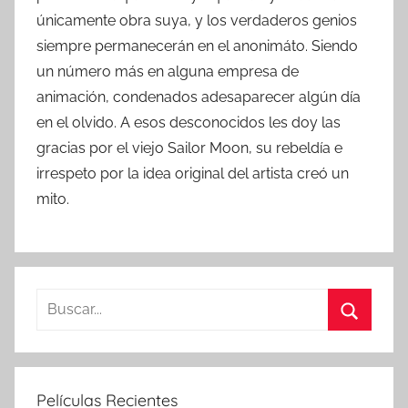
únicamente obra suya, y los verdaderos genios
siempre permanecerán en el anonimáto. Siendo
un número más en alguna empresa de
animación, condenados adesaparecer algún día
en el olvido. A esos desconocidos les doy las
gracias por el viejo Sailor Moon, su rebeldía e
irrespeto por la idea original del artista creó un
mito.
B
u
B
s
u
c
s
Películas Recientes
a