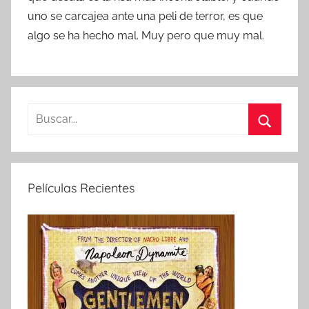
uno se carcajea ante una peli de terror, es que
algo se ha hecho mal. Muy pero que muy mal.
B
u
B
s
u
c
s
Películas Recientes
a
c
r
a
:
r