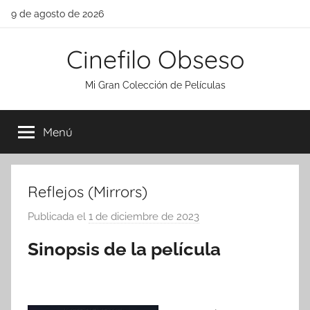
Saltar
9 de agosto de 2026
al
contenido
Cinefilo Obseso
Mi Gran Colección de Películas
Menú
Reflejos (Mirrors)
Publicada el
1 de diciembre de 2023
p
o
Sinopsis de la película
r