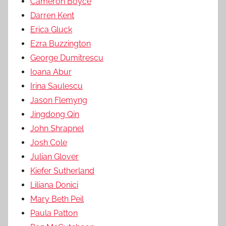
Cameron Boyce
Darren Kent
Erica Gluck
Ezra Buzzington
George Dumitrescu
Ioana Abur
Irina Saulescu
Jason Flemyng
Jingdong Qin
John Shrapnel
Josh Cole
Julian Glover
Kiefer Sutherland
Liliana Donici
Mary Beth Peil
Paula Patton