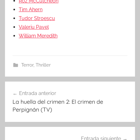
Roz McCutcheon
Tim Ahern
Tudor Stroescu
Valeriu Pavel
William Meredith
Terror
,
Thriller
Entrada anterior
Navegación
La huella del crimen 2: El crimen de
de
Perpignán (TV)
entradas
Entrada siguiente