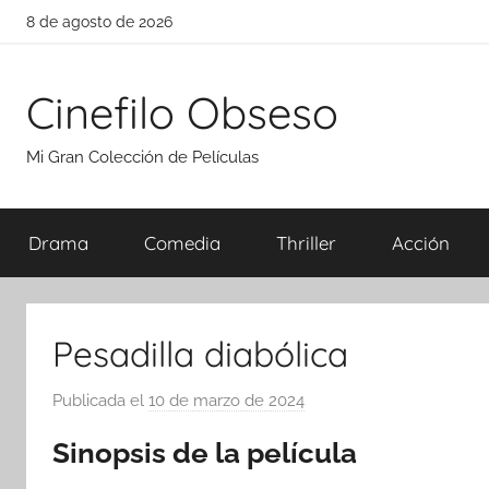
Saltar
8 de agosto de 2026
al
contenido
Cinefilo Obseso
Mi Gran Colección de Películas
Drama
Comedia
Thriller
Acción
Pesadilla diabólica
Publicada el
10 de marzo de 2024
p
o
Sinopsis de la película
r