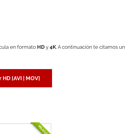
ícula en formato
HD
y
4K
. A continuación te citamos un
 HD [AVI | MOV]
PELÍCULA