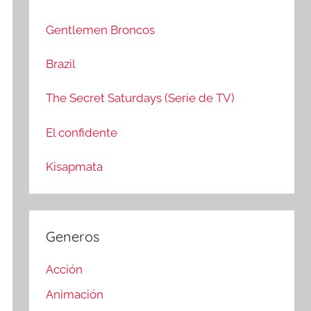
c
r
a
:
Gentlemen Broncos
r
Brazil
The Secret Saturdays (Serie de TV)
El confidente
Kisapmata
Generos
Acción
Animación