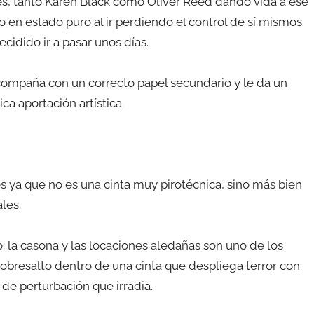
es, tanto Karen Black como Oliver Reed dando vida a ese
 en estado puro al ir perdiendo el control de sí mismos
cidido ir a pasar unos días.
compaña con un correcto papel secundario y le da un
ca aportación artística.
 ya que no es una cinta muy pirotécnica, sino más bien
les.
o: la casona y las locaciones aledañas son uno de los
obresalto dentro de una cinta que despliega terror con
de perturbación que irradia.