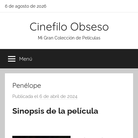
Saltar
6 de agosto de 2026
al
contenido
Cinefilo Obseso
Mi Gran Colección de Películas
Menú
Penélope
Publicada el
6 de abril de 2024
p
o
Sinopsis de la película
r