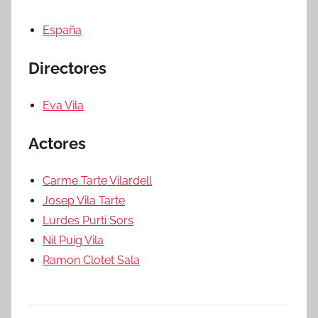
España
Directores
Eva Vila
Actores
Carme Tarte Vilardell
Josep Vila Tarte
Lurdes Purti Sors
Nil Puig Vila
Ramon Clotet Sala