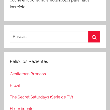
coche en coche, no afectándolos para nada.
Increíble.
B
u
B
s
u
c
s
Películas Recientes
a
c
r
a
Gentlemen Broncos
:
r
Brazil
The Secret Saturdays (Serie de TV)
El confidente