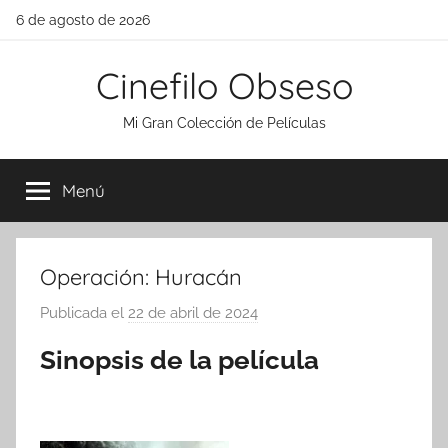
Saltar
6 de agosto de 2026
al
contenido
Cinefilo Obseso
Mi Gran Colección de Películas
Menú
Operación: Huracán
Publicada el
22 de abril de 2024
p
o
Sinopsis de la película
r