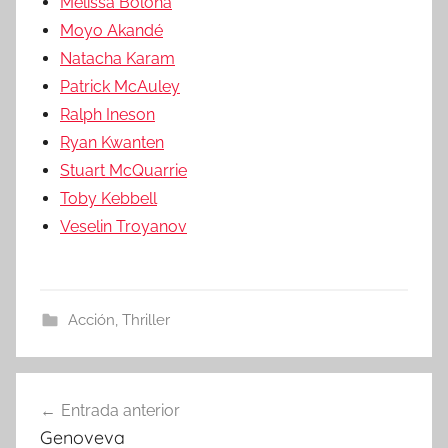
Melissa Bolona
Moyo Akandé
Natacha Karam
Patrick McAuley
Ralph Ineson
Ryan Kwanten
Stuart McQuarrie
Toby Kebbell
Veselin Troyanov
Acción
,
Thriller
Entrada anterior
Navegación
Genoveva