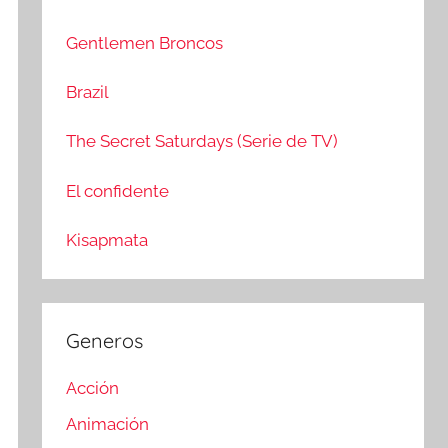
c
r
a
:
Gentlemen Broncos
r
Brazil
The Secret Saturdays (Serie de TV)
El confidente
Kisapmata
Generos
Acción
Animación