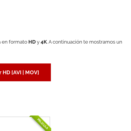
la en formato
HD
y
4K
. A continuación te mostramos un
 HD [AVI | MOV]
PELÍCULA