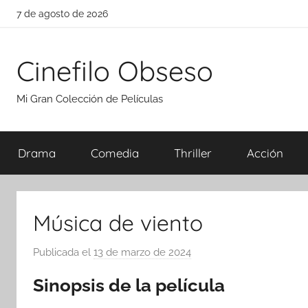
Saltar
7 de agosto de 2026
al
contenido
Cinefilo Obseso
Mi Gran Colección de Películas
Drama
Comedia
Thriller
Acción
Música de viento
Publicada el
13 de marzo de 2024
p
o
Sinopsis de la película
r