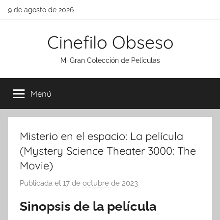
Saltar
9 de agosto de 2026
al
contenido
Cinefilo Obseso
Mi Gran Colección de Películas
Menú
Misterio en el espacio: La película
(Mystery Science Theater 3000: The
Movie)
Publicada el
17 de octubre de 2023
p
o
Sinopsis de la película
r