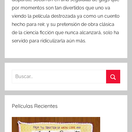
por momentos son tan divertidos que uno va
viendo la película destrozada ya como un cuento
hecho para reír, y su pretensión de obra clásica
de la ciencia ficción que nunca alcanzará, solo ha
servido para ridiculizarla aún más.
B
u
B
s
u
c
s
Películas Recientes
a
c
r
a
:
r