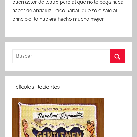
buen actor de teatro pero al que no le pega nada
hacer de andaluz. Paco Rabal, que solo sale al
principio, lo hubiera hecho mucho mejor.
B
u
B
s
u
c
s
Películas Recientes
a
c
r
a
:
r