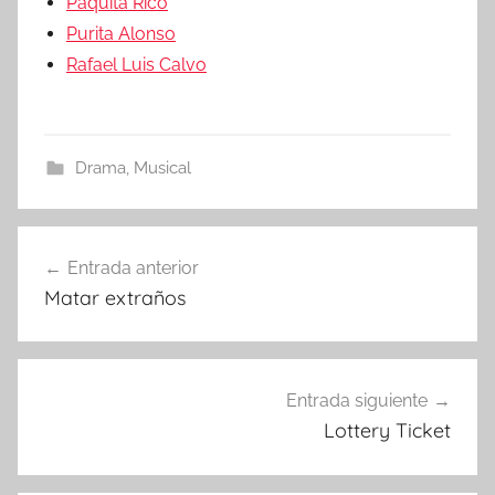
Paquita Rico
Purita Alonso
Rafael Luis Calvo
Drama
,
Musical
Entrada anterior
Navegación
Matar extraños
de
entradas
Entrada siguiente
Lottery Ticket