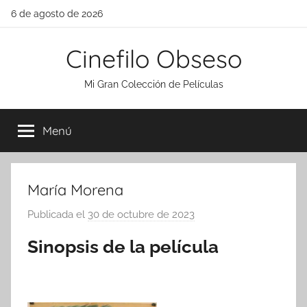
Saltar
6 de agosto de 2026
al
contenido
Cinefilo Obseso
Mi Gran Colección de Películas
Menú
María Morena
Publicada el
30 de octubre de 2023
p
o
Sinopsis de la película
r