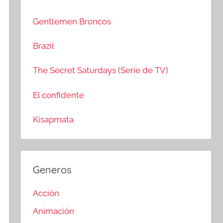
c
r
a
:
Gentlemen Broncos
r
Brazil
The Secret Saturdays (Serie de TV)
El confidente
Kisapmata
Generos
Acción
Animación