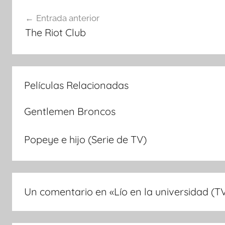
Navegación
Entrada anterior
The Riot Club
de
entradas
Películas Relacionadas
Gentlemen Broncos
Popeye e hijo (Serie de TV)
Un comentario en «
Lío en la universidad (T