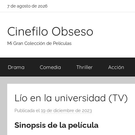
Saltar
7 de agosto de 2026
al
contenido
Cinefilo Obseso
Mi Gran Colección de Películas
Drama
Comedia
Thriller
Acción
Lío en la universidad (TV)
Publicada el
19 de diciembre de 2023
p
o
Sinopsis de la película
r