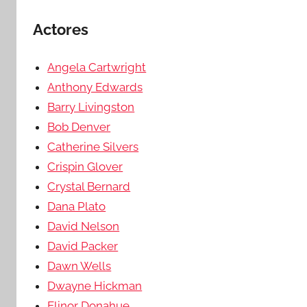
Actores
Angela Cartwright
Anthony Edwards
Barry Livingston
Bob Denver
Catherine Silvers
Crispin Glover
Crystal Bernard
Dana Plato
David Nelson
David Packer
Dawn Wells
Dwayne Hickman
Elinor Donahue