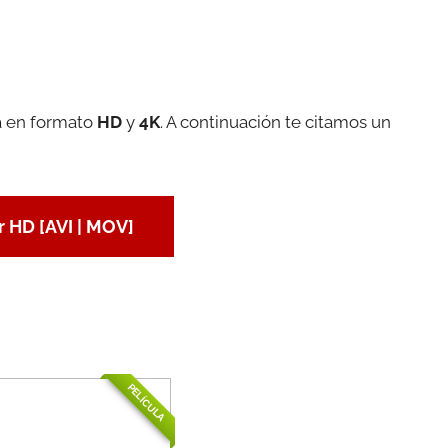
la en formato
HD
y
4K
. A continuación te citamos un
 HD [AVI | MOV]
PELÍCULA