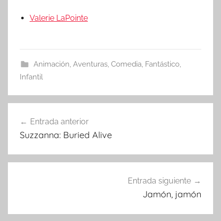
Valerie LaPointe
Animación
,
Aventuras
,
Comedia
,
Fantástico
,
Infantil
Entrada anterior
Navegación
Suzzanna: Buried Alive
de
entradas
Entrada siguiente
Jamón, jamón