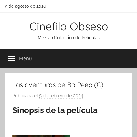
Saltar
9 de agosto de 2026
al
contenido
Cinefilo Obseso
Mi Gran Colección de Películas
Menú
Las aventuras de Bo Peep (C)
Publicada el
5 de febrero de 2024
p
o
Sinopsis de la película
r