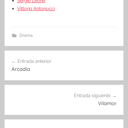
Sergio Leone
Vittorio Antonucci
Drama
Entrada anterior
Navegación
Arcadia
de
entradas
Entrada siguiente
Vilamor