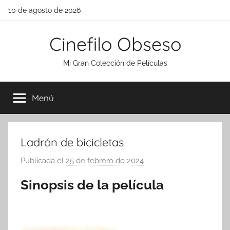
Saltar
10 de agosto de 2026
al
contenido
Cinefilo Obseso
Mi Gran Colección de Películas
Menú
Ladrón de bicicletas
Publicada el
25 de febrero de 2024
p
o
Sinopsis de la película
r