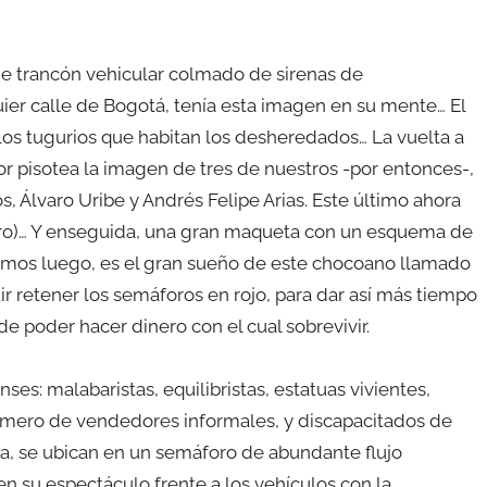
 trancón vehicular colmado de sirenas de
ier calle de Bogotá, tenía esta imagen en su mente… El
los tugurios que habitan los desheredados… La vuelta a
dor pisotea la imagen de tres de nuestros -por entonces-,
Álvaro Uribe y Andrés Felipe Arias. Este último ahora
guro)… Y enseguida, una gran maqueta con un esquema de
remos luego, es el gran sueño de este chocoano llamado
r retener los semáforos en rojo, para dar así más tiempo
 de poder hacer dinero con el cual sobrevivir.
ses: malabaristas, equilibristas, estatuas vivientes,
mero de vendedores informales, y discapacitados de
 día, se ubican en un semáforo de abundante flujo
en su espectáculo frente a los vehículos con la