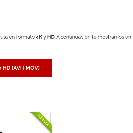
cula en formato
4K
y
HD
. A continuación te mostramos un
 HD [AVI | MOV]
PELÍCULA