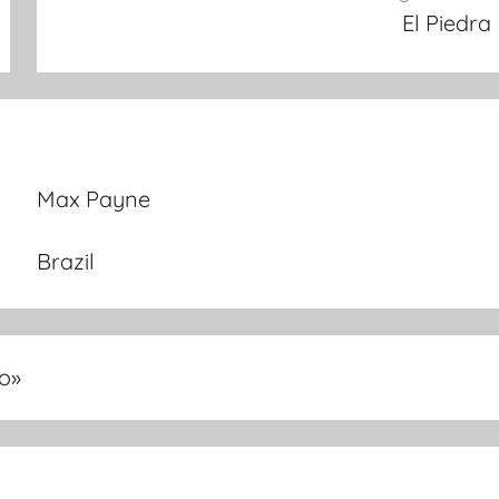
El Piedra
Max Payne
Brazil
ro
»