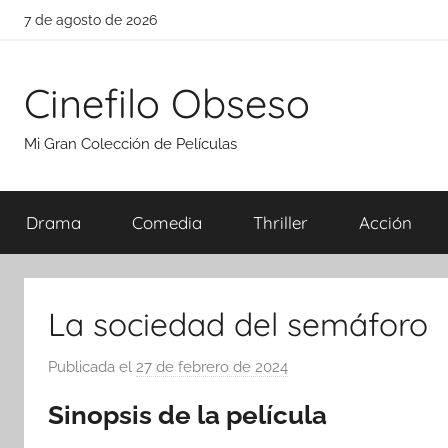
Saltar
7 de agosto de 2026
al
contenido
Cinefilo Obseso
Mi Gran Colección de Películas
Drama
Comedia
Thriller
Acción
La sociedad del semáforo
Publicada el
27 de febrero de 2024
p
o
Sinopsis de la película
r