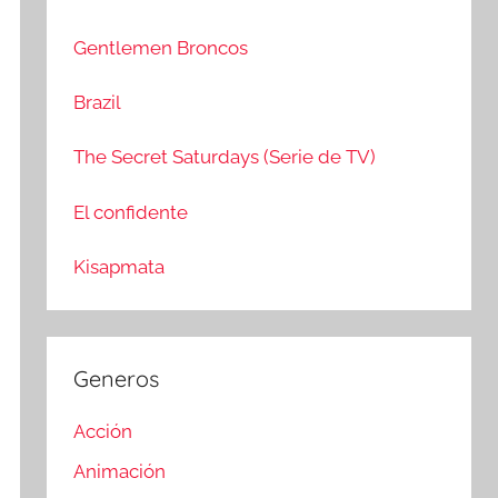
c
r
a
:
Gentlemen Broncos
r
Brazil
The Secret Saturdays (Serie de TV)
El confidente
Kisapmata
Generos
Acción
Animación