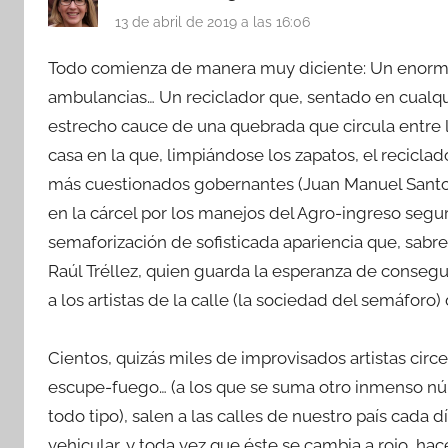
13 de abril de 2019 a las 16:06
Todo comienza de manera muy diciente: Un enorme
ambulancias… Un reciclador que, sentado en cualqu
estrecho cauce de una quebrada que circula entre 
casa en la que, limpiándose los zapatos, el recicla
más cuestionados gobernantes (Juan Manuel Santos, 
en la cárcel por los manejos del Agro-ingreso se
semaforización de sofisticada apariencia que, sab
Raúl Tréllez, quien guarda la esperanza de consegui
a los artistas de la calle (la sociedad del semáforo)
Cientos, quizás miles de improvisados artistas circen
escupe-fuego… (a los que se suma otro inmenso nú
todo tipo), salen a las calles de nuestro país cada
vehicular, y toda vez que éste se cambia a rojo, hac