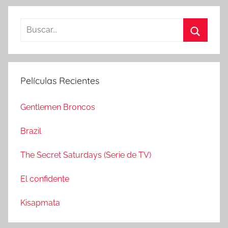
B
u
B
s
u
c
s
Películas Recientes
a
c
r
a
Gentlemen Broncos
:
r
Brazil
The Secret Saturdays (Serie de TV)
El confidente
Kisapmata