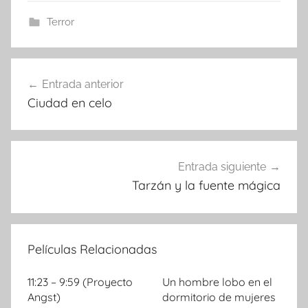
Terror
Entrada anterior
Navegación
Ciudad en celo
de
entradas
Entrada siguiente
Tarzán y la fuente mágica
Películas Relacionadas
11:23 – 9:59 (Proyecto
Un hombre lobo en el
Angst)
dormitorio de mujeres