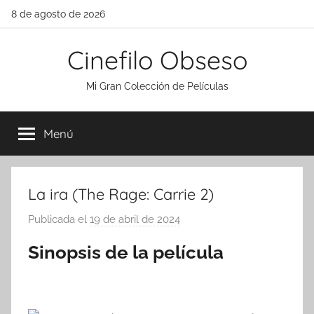
Saltar
8 de agosto de 2026
al
contenido
Cinefilo Obseso
Mi Gran Colección de Películas
Menú
La ira (The Rage: Carrie 2)
Publicada el
19 de abril de 2024
p
o
Sinopsis de la película
r