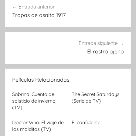
Entrada anterior
Navegación
Tropas de asalto 1917
de
entradas
Entrada siguiente
El rostro ajeno
Películas Relacionadas
Sabrina: Cuento del
The Secret Saturdays
solsticio de invierno
(Serie de TV)
(TV)
Doctor Who: El viaje de
El confidente
los malditos (TV)