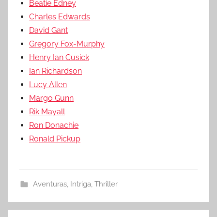
Beatie Edney
Charles Edwards
David Gant
Gregory Fox-Murphy
Henry Ian Cusick
Ian Richardson
Lucy Allen
Margo Gunn
Rik Mayall
Ron Donachie
Ronald Pickup
Aventuras
,
Intriga
,
Thriller