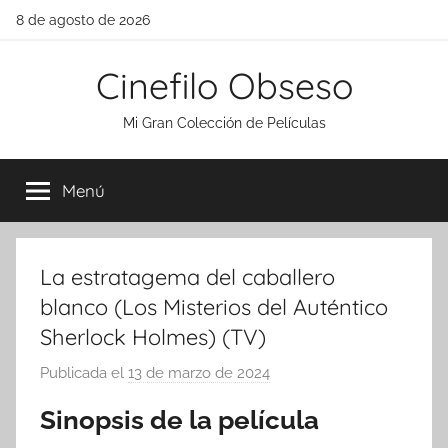
Saltar
8 de agosto de 2026
al
contenido
Cinefilo Obseso
Mi Gran Colección de Películas
Menú
La estratagema del caballero
blanco (Los Misterios del Auténtico
Sherlock Holmes) (TV)
Publicada el
13 de marzo de 2024
p
o
Sinopsis de la película
r