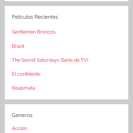
s
u
c
s
Películas Recientes
a
c
r
a
Gentlemen Broncos
:
r
Brazil
The Secret Saturdays (Serie de TV)
El confidente
Kisapmata
Generos
Acción