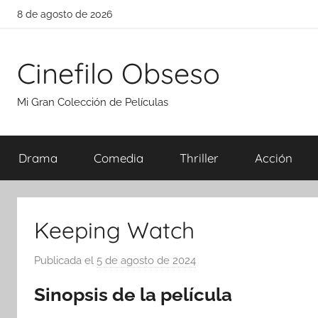
Saltar
8 de agosto de 2026
al
contenido
Cinefilo Obseso
Mi Gran Colección de Películas
Drama
Comedia
Thriller
Acción
Keeping Watch
Publicada el
5 de agosto de 2024
p
o
Sinopsis de la película
r