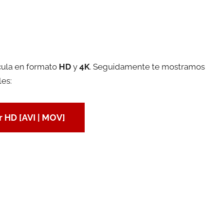
cula en formato
HD
y
4K
. Seguidamente te mostramos
les:
 HD [AVI | MOV]