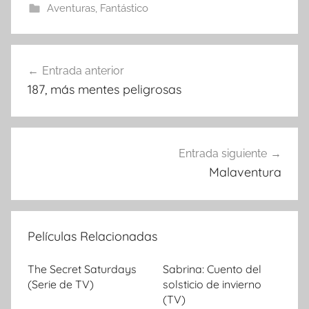
Aventuras
,
Fantástico
Entrada anterior
Navegación
187, más mentes peligrosas
de
entradas
Entrada siguiente
Malaventura
Películas Relacionadas
The Secret Saturdays
Sabrina: Cuento del
(Serie de TV)
solsticio de invierno
(TV)