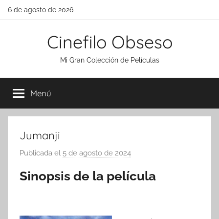
Saltar
6 de agosto de 2026
al
contenido
Cinefilo Obseso
Mi Gran Colección de Películas
Menú
Jumanji
Publicada el
5 de agosto de 2024
p
o
Sinopsis de la película
r